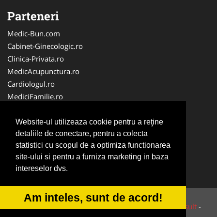
Parteneri
Medic-Bun.com
Cabinet-Ginecologic.ro
Clinica-Privata.ro
MedicAcupunctura.ro
Cardiologul.ro
MediciFamilie.ro
MedicinaHomeopata.ro
Radiologie-Dentara.com
Website-ul utilizeaza cookie pentru a reţine
Cabinet-Individual.ro
detaliile de conectare, pentru a colecta
statistici cu scopul de a optimiza functionarea
Oftalmologul.ro
site-ului si pentru a furniza marketing in baza
Stomatologul.com
intereselor dvs.
Veterinarul.com
Am inteles, sunt de acord!
© 2014-2025 Powered by VilonMedia &
Tokaido Consult
-